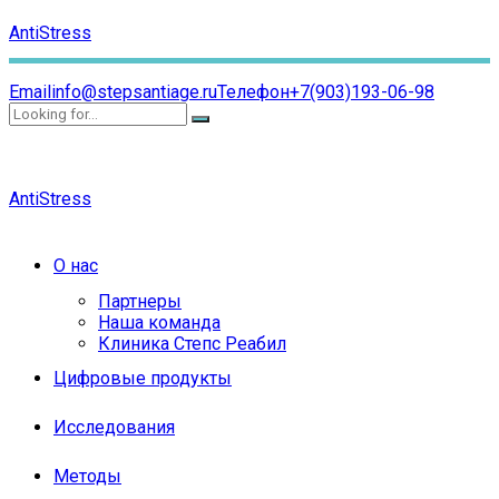
AntiStress
Email
info@stepsantiage.ru
Телефон
+7(903)193-06-98
AntiStress
О нас
Партнеры
Наша команда
Клиника Степс Реабил
Цифровые продукты
Исследования
Методы