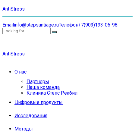
AntiStress
Email
info@stepsantiage.ru
Телефон
+7(903)193-06-98
AntiStress
О нас
Партнеры
Наша команда
Клиника Степс Реабил
Цифровые продукты
Исследования
Методы