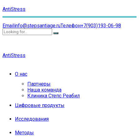
AntiStress
Email
info@stepsantiage.ru
Телефон
+7(903)193-06-98
AntiStress
О нас
Партнеры
Наша команда
Клиника Степс Реабил
Цифровые продукты
Исследования
Методы