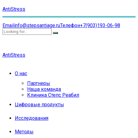
AntiStress
Email
info@stepsantiage.ru
Телефон
+7(903)193-06-98
AntiStress
О нас
Партнеры
Наша команда
Клиника Степс Реабил
Цифровые продукты
Исследования
Методы